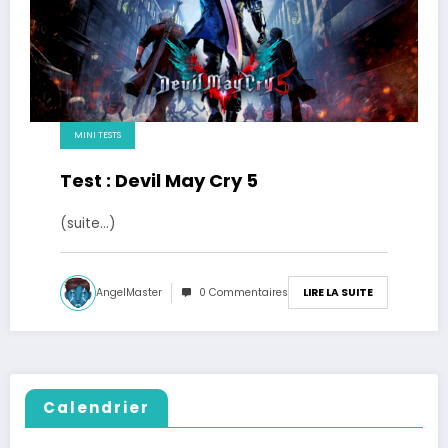
MINI TESTS
Test : Devil May Cry 5
(suite…)
AngelMaster
0 Commentaires
LIRE LA SUITE
Calendrier