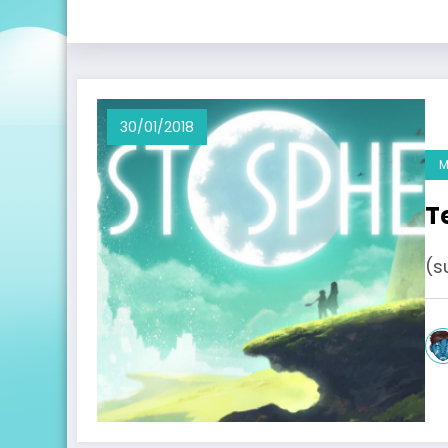
30/01/2018
M
T
(s