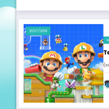
21/07/2019
M
T
(s