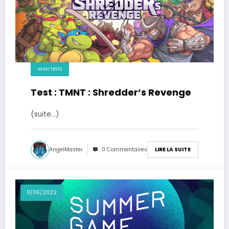
MINI TESTS
Test : TMNT : Shredder’s Revenge
(suite…)
AngelMaster
0 Commentaires
LIRE LA SUITE
11/06/2022