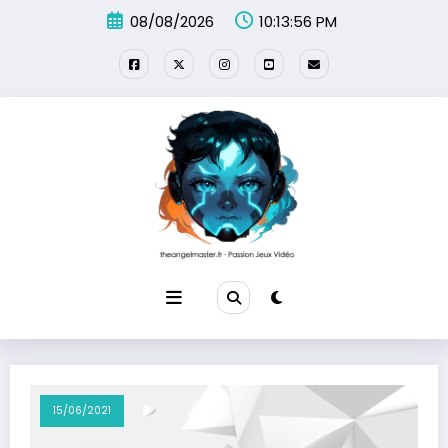
Aller
08/08/2026
10:13:56 PM
au
contenu
15/06/2021