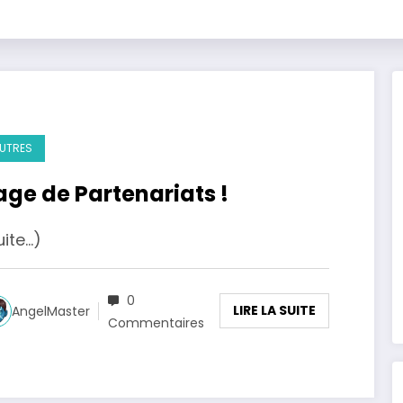
UTRES
age de Partenariats !
uite…)
0
LIRE LA SUITE
AngelMaster
Commentaires