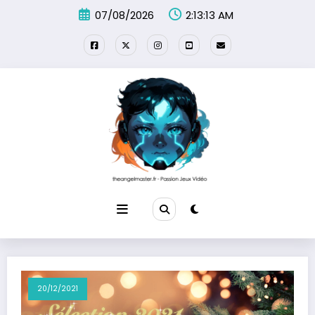
Aller
07/08/2026
2:13:13 AM
au
contenu
20/12/2021