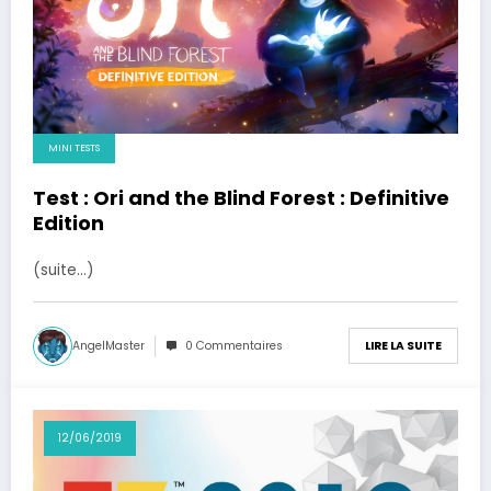
MINI TESTS
Test : Ori and the Blind Forest : Definitive
Edition
(suite…)
AngelMaster
0 Commentaires
LIRE LA SUITE
12/06/2019