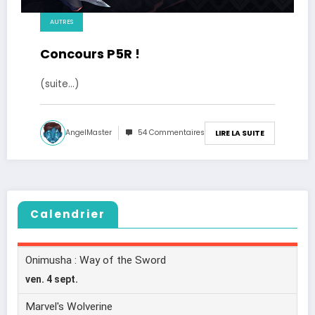
AUTRES
Concours P5R !
(suite…)
AngelMaster
54 Commentaires
LIRE LA SUITE
Calendrier