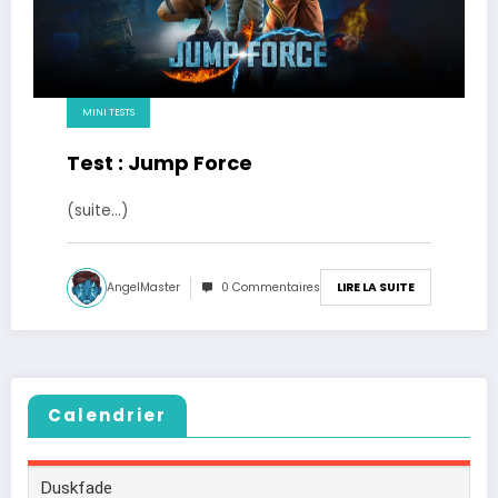
MINI TESTS
Test : Jump Force
(suite…)
AngelMaster
0 Commentaires
LIRE LA SUITE
Calendrier