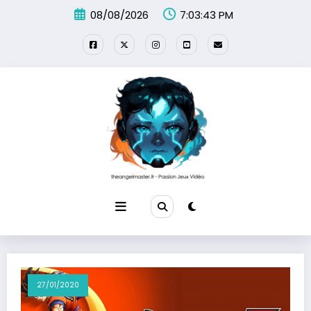
Aller
08/08/2026
7:03:44 PM
au
contenu
27/01/2020