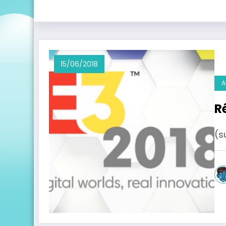
15/06/2018
A
R
(s