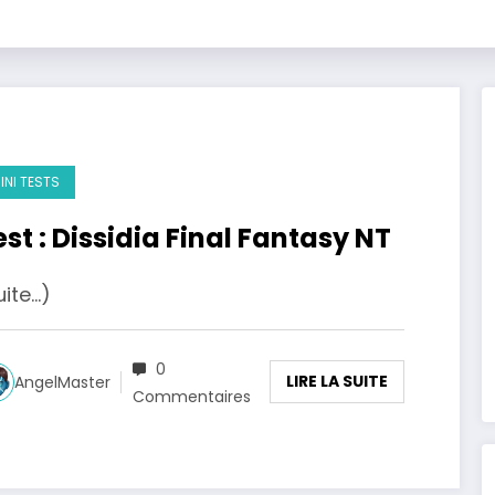
INI TESTS
est : Dissidia Final Fantasy NT
uite…)
0
LIRE LA SUITE
AngelMaster
Commentaires