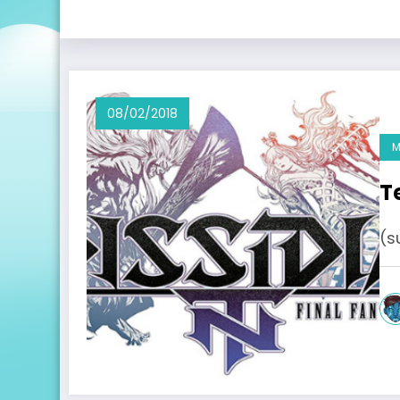
08/02/2018
M
T
(s