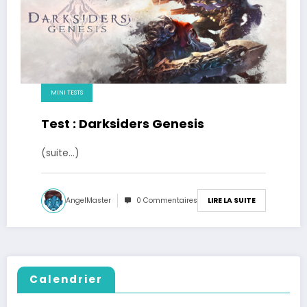
MINI TESTS
Test : Darksiders Genesis
(suite…)
AngelMaster
0 Commentaires
LIRE LA SUITE
Calendrier