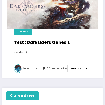
MINI TESTS
Test : Darksiders Genesis
(suite…)
AngelMaster
0 Commentaires
LIRE LA SUITE
Calendrier