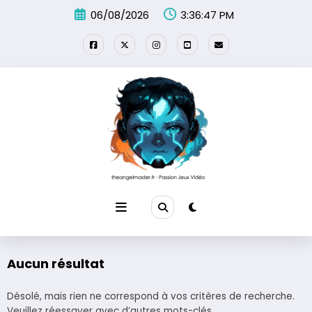
Aller
06/08/2026
3:36:47 PM
au
contenu
Aucun résultat
Désolé, mais rien ne correspond à vos critères de recherche.
Veuillez réessayer avec d’autres mots-clés.