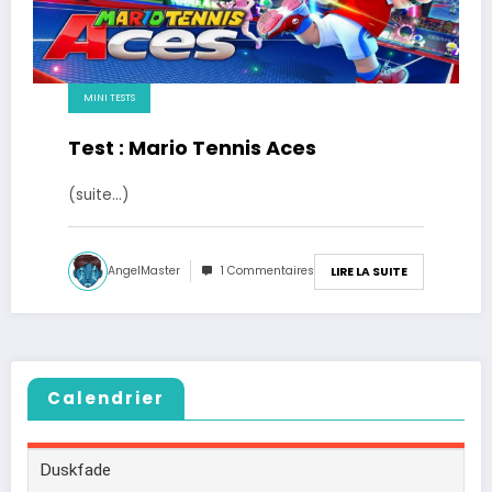
MINI TESTS
Test : Mario Tennis Aces
(suite…)
AngelMaster
1 Commentaires
LIRE LA SUITE
Calendrier