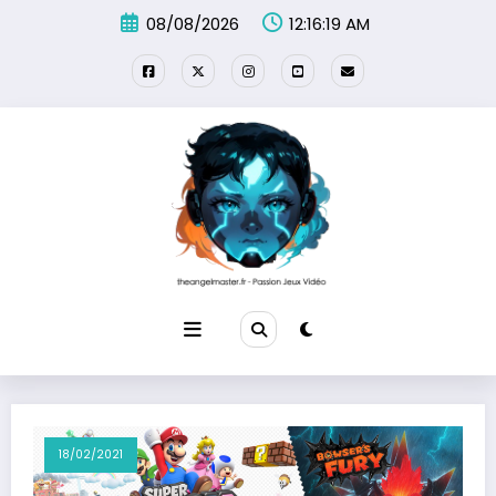
Aller
08/08/2026
12:16:19 AM
au
contenu
18/02/2021