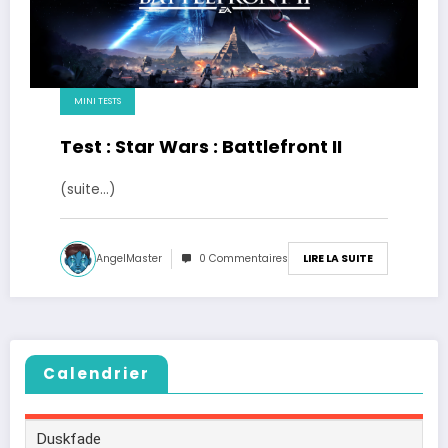
MINI TESTS
Test : Star Wars : Battlefront II
(suite…)
AngelMaster
0 Commentaires
LIRE LA SUITE
Calendrier