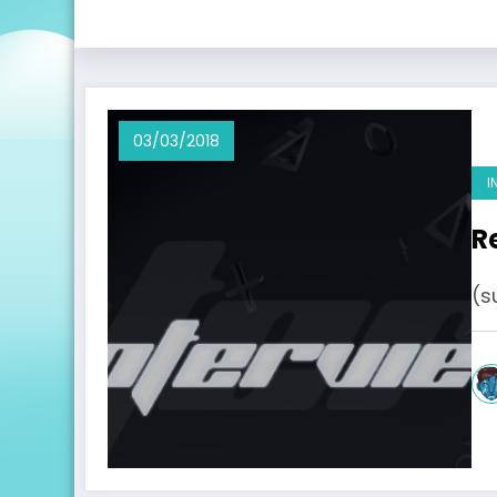
03/03/2018
I
R
(s