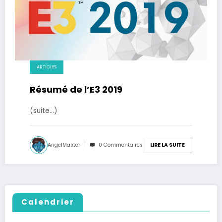
ARTICLES
Résumé de l’E3 2019
(suite…)
AngelMaster
0 Commentaires
LIRE LA SUITE
Calendrier