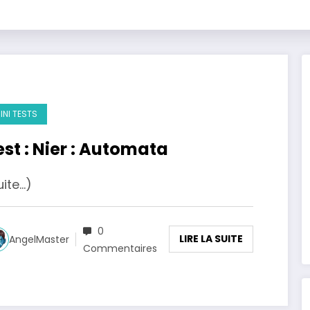
INI TESTS
est : Nier : Automata
uite…)
0
LIRE LA SUITE
AngelMaster
Commentaires