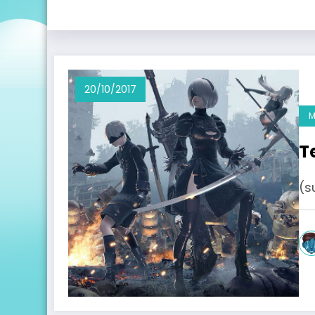
20/10/2017
M
T
(s