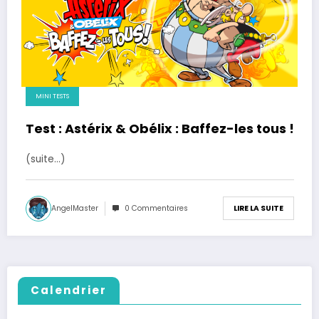
MINI TESTS
Test : Astérix & Obélix : Baffez-les tous !
(suite…)
AngelMaster
0 Commentaires
LIRE LA SUITE
Calendrier