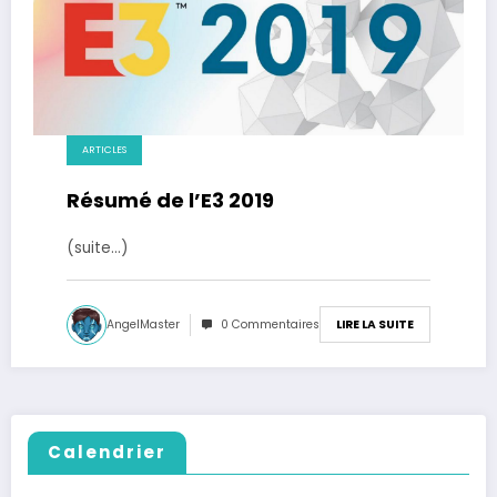
ARTICLES
Résumé de l’E3 2019
(suite…)
AngelMaster
0 Commentaires
LIRE LA SUITE
Calendrier