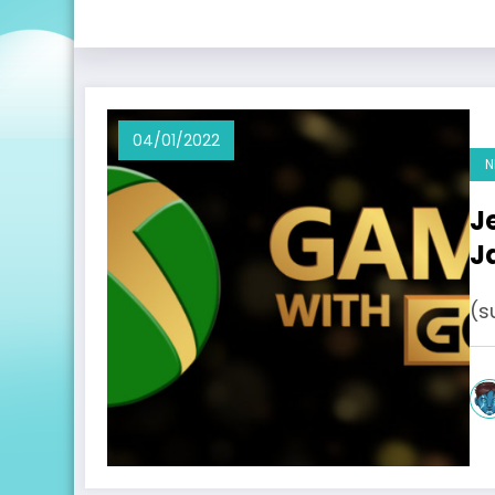
04/01/2022
N
J
J
(s