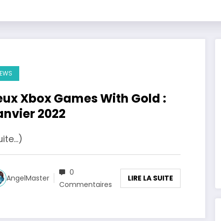
EWS
eux Xbox Games With Gold :
anvier 2022
uite…)
0
LIRE LA SUITE
AngelMaster
Commentaires