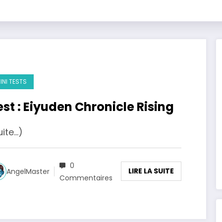
INI TESTS
est : Eiyuden Chronicle Rising
uite…)
0
LIRE LA SUITE
AngelMaster
Commentaires